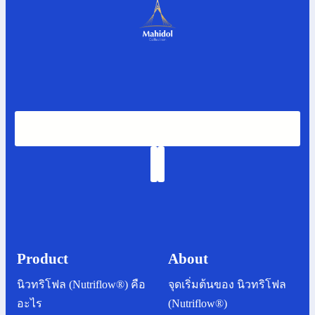
Product
About
นิวทริโฟล (Nutriflow®) คือ
จุดเริ่มต้นของ นิวทริโฟล
อะไร
(Nutriflow®)
ข้อบงใช้ หรือวิธีการ
ความร่วมมือ
บริโภค
แบรนด์แอมบาสเดอร์ของ
การรับรอง อย.
เรา
การปรับเนื้อสัมผัส
ติดต่อเรา