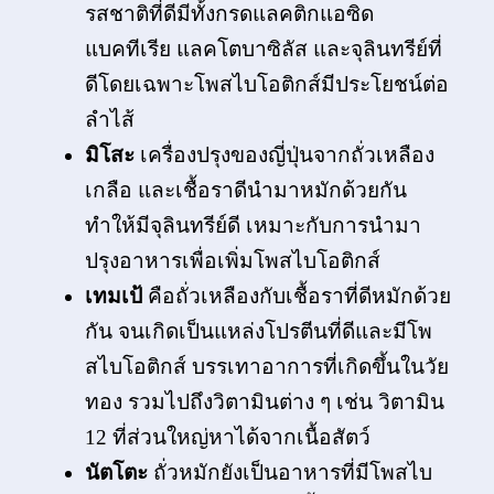
รสชาติที่ดีมีทั้งกรดแลคติกแอซิด
แบคทีเรีย แลคโตบาซิลัส และจุลินทรีย์ที่
ดีโดยเฉพาะโพสไบโอติกส์มีประโยชน์ต่อ
ลำไส้
มิโสะ
เครื่องปรุงของญี่ปุ่นจากถั่วเหลือง
เกลือ และเชื้อราดีนำมาหมักด้วยกัน
ทำให้มีจุลินทรีย์ดี เหมาะกับการนำมา
ปรุงอาหารเพื่อเพิ่มโพสไบโอติกส์
เทมเป้
คือถั่วเหลืองกับเชื้อราที่ดีหมักด้วย
กัน จนเกิดเป็นแหล่งโปรตีนที่ดีและมีโพ
สไบโอติกส์ บรรเทาอาการที่เกิดขึ้นในวัย
ทอง รวมไปถึงวิตามินต่าง ๆ เช่น วิตามิน
12 ที่ส่วนใหญ่หาได้จากเนื้อสัตว์
นัตโตะ
ถั่วหมักยังเป็นอาหารที่มีโพสไบ