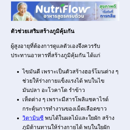
ตัวช่วยเสริมสร้างภูมิคุ้มกัน
ผู้สูงอายุที่ต้องการดูแลตัวเองจึงควรรับ
ประทานอาหารที่สร้างภูมิคุ้มกัน ได้แก่
ไขมันดี เพราะเป็นตัวสร้างฮอร์โมนต่าง ๆ
ช่วยให้ร่างกายแข็งแรงได้ พบในไข
มันปลา อะโวคาโด รำข้าว
เห็ดต่าง ๆ เพราะมีสารโพลิแซคาไรด์
กระตุ้นการทำงานของเม็ดเลือดขาว
วิตามินซี
พบได้ในผลไม้และใยผัก สร้าง
ภูมิต้านทานให้ร่างกายได้ พบในใยผัก