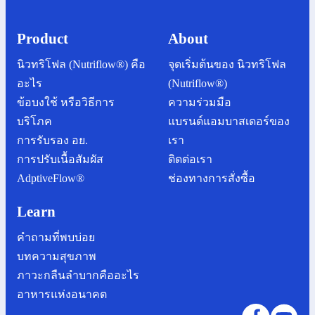
การปรับเนื้อสัมผัส
ติดต่อเรา
AdptiveFlow®
ช่องทางการสั่งซื้อ
Learn
คำถามที่พบบ่อย
บทความสุขภาพ
ภาวะกลืนลำบากคืออะไร
อาหารแห่งอนาคต
นิวทริโฟล (Nutriflow®) ใช้แทนอาหารที่ใช้รับประทานปกติ
ใน 1 มื้อ มากกว่า 1 มื้อ หรือแทนอาหารทั้งวัน ประกอบไป
ด้วยโปรตีน คาร์โบไฮเดรต ไขมัน มีวิตามินและแร่ธาตุ
เหมาะสมสำหรับการรับประทาน 1 มื้อ